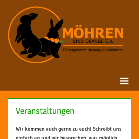
Zum
Inhalt
springen
Möhren
sind
orange
Menu
Veranstaltungen
Wir kommen auch gerne zu euch! Schreibt uns
einfach an und wir besprechen, was möglich