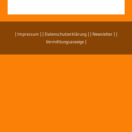
| Impressum
| | Datenschutzerklärung |
| Newsletter |
|
Vermittlungsanzeige |