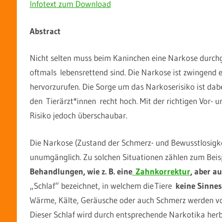
Infotext zum Download
Abstract
Nicht selten muss beim Kaninchen eine Narkose durch
oftmals
l
ebensrettend sind. Die Narkose ist zwingend 
hervorzurufen. Die Sorge um das Narkoserisiko ist dab
den
Tierärzt
*innen
recht hoch. Mit der richtigen Vor-
Risiko jedoch überschaubar.
Die Narkose (Zustand der Schmerz- und Bewusstlosigkei
unumgänglich. Zu solchen Situationen zählen zum Beisp
Behandlungen, wie z. B. eine
Zahnkorrektur
, aber a
„Schlaf“ bezeichnet, in welchem die Tiere
keine Sinn
Wärme, Kälte, Geräusche oder auch Schmerz werden v
Dieser Schlaf wird durch entsprechende Narkotika her