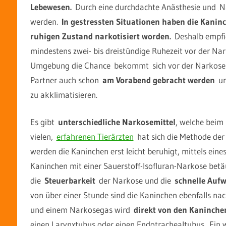
Lebewesen.
Durch eine durchdachte Anästhesie und Na
werden.
In gestressten Situationen haben die Kaninc
ruhigen Zustand narkotisiert worden.
Deshalb empfieh
mindestens zwei- bis dreistündige Ruhezeit vor der Nar
Umgebung die Chance bekommt sich vor der Narkose zu
Partner auch schon
am Vorabend gebracht werden
und
zu akklimatisieren.
Es gibt
unterschiedliche Narkosemittel
, welche beim
vielen,
erfahrenen Tierärzten
hat sich die Methode de
werden die Kaninchen erst leicht beruhigt, mittels ein
Kaninchen mit einer Sauerstoff-Isofluran-Narkose bet
die
Steuerbarkeit
der Narkose und die
schnelle Aufw
von über einer Stunde sind die Kaninchen ebenfalls na
und einem Narkosegas wird
direkt von den Kaninche
einen Larynxtubus oder einen Endotrachealtubus. Ein wei