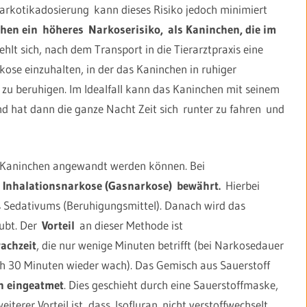
rkotikadosierung kann dieses Risiko jedoch minimiert
hen ein höheres Narkoserisiko, als Kaninchen, die im
lt sich, nach dem Transport in die Tierarztpraxis eine
kose einzuhalten, in der das Kaninchen in ruhiger
 beruhigen. Im Idealfall kann das Kaninchen mit seinem
 hat dann die ganze Nacht Zeit sich runter zu fahren und
 Kaninchen angewandt werden können. Bei
r
Inhalationsnarkose (Gasnarkose)
bewährt.
Hierbei
es Sedativums (Beruhigungsmittel). Danach wird das
äubt. Der
Vorteil
an dieser Methode ist
achzeit
, die nur wenige Minuten betrifft (bei Narkosedauer
ch 30 Minuten wieder wach). Das Gemisch aus Sauerstoff
n eingeatmet
. Dies geschieht durch eine Sauerstoffmaske,
terer Vorteil ist, dass Isofluran nicht verstoffwechselt