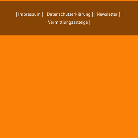
| Impressum
| | Datenschutzerklärung |
| Newsletter |
|
Vermittlungsanzeige |