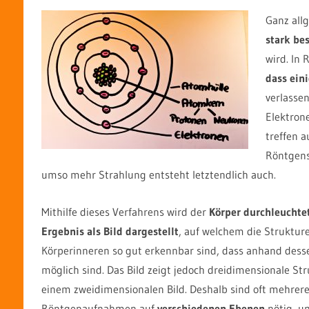
Ganz all
stark be
wird. In
dass ein
verlasse
Elektron
treffen 
Röntgens
umso mehr Strahlung entsteht letztendlich auch.
Mithilfe dieses Verfahrens wird der
Körper durchleuchte
Ergebnis als Bild dargestellt
, auf welchem die Struktur
Körperinneren so gut erkennbar sind, dass anhand des
möglich sind. Das Bild zeigt jedoch dreidimensionale St
einem zweidimensionalen Bild. Deshalb sind oft mehrer
Röntgenaufnahmen auf
verschiedenen Ebenen
nötig, u