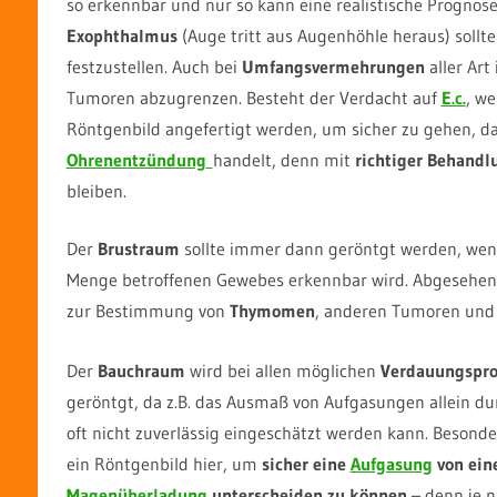
so erkennbar und nur so kann eine realistische Prognos
Exophthalmus
(Auge tritt aus Augenhöhle heraus) sollt
festzustellen. Auch bei
Umfangsvermehrungen
aller Art
Tumoren abzugrenzen. Besteht der Verdacht auf
E.c.
, we
Röntgenbild angefertigt werden, um sicher zu gehen, das
Ohrenentzündung
handelt, denn mit
richtiger Behand
bleiben.
Der
Brustraum
sollte immer dann geröntgt werden, we
Menge betroffenen Gewebes erkennbar wird. Abgesehen 
zur Bestimmung von
Thymomen
, anderen Tumoren un
Der
Bauchraum
wird bei allen möglichen
Verdauungspr
geröntgt, da z.B. das Ausmaß von Aufgasungen allein du
oft nicht zuverlässig eingeschätzt werden kann. Besonder
ein Röntgenbild hier, um
sicher eine
Aufgasung
von ein
Magenüberladung
unterscheiden zu können
– denn je 