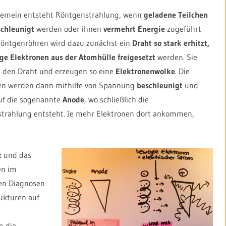
gemein entsteht Röntgenstrahlung, wenn
geladene Teilchen
schleunigt
werden oder ihnen
vermehrt Energie
zugeführt
 Röntgenröhren wird dazu zunächst ein
Draht so stark erhitzt,
ige Elektronen aus der Atomhülle freigesetzt
werden. Sie
n den Draht und erzeugen so eine
Elektronenwolke
. Die
en werden dann mithilfe von Spannung
beschleunigt
und
auf die sogenannte
Anode
, wo schließlich die
trahlung entsteht. Je mehr Elektronen dort ankommen,
t
und das
en im
sen Diagnosen
rukturen auf
e
m die