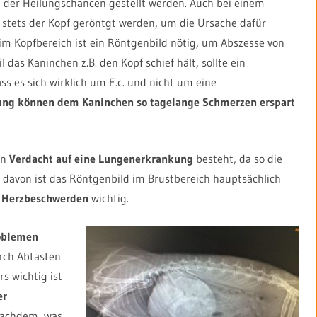
e der Heilungschancen gestellt werden. Auch bei einem
e stets der Kopf geröntgt werden, um die Ursache dafür
 im Kopfbereich ist ein Röntgenbild nötig, um Abszesse von
il das Kaninchen z.B. den Kopf schief hält, sollte ein
s es sich wirklich um E.c. und nicht um eine
lung können dem Kaninchen so tagelange Schmerzen erspart
nn
Verdacht auf eine Lungenerkrankung
besteht, da so die
davon ist das Röntgenbild im Brustbereich hauptsächlich
d
Herzbeschwerden
wichtig.
oblemen
rch Abtasten
s wichtig ist
er
nachdem, was